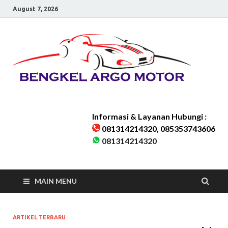
August 7, 2026
Be
Bengkel
Kaki-kaki
Ar
Mobil
Karawaci
Melayani
Mo
seluruh
Wilayah
Informasi & Layanan Hubungi :
Tangera
081314214320, 085353743606
&
081314214320
Sekitarn
MAIN MENU
ARTIKEL TERBARU