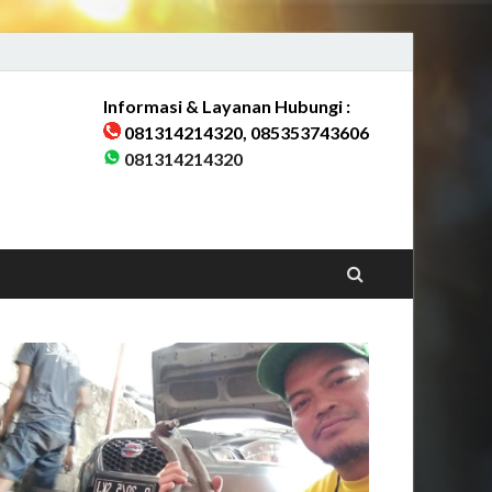
Informasi & Layanan Hubungi :
081314214320, 085353743606
rang & Sekitarnya
081314214320