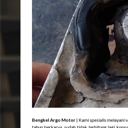
Bengkel Argo Motor
| Kami spesialis melayani 
tahun berkarya, sudah tidak terhitung lagi kon