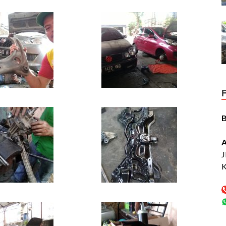
A
J
K