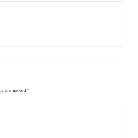
lds are marked
*