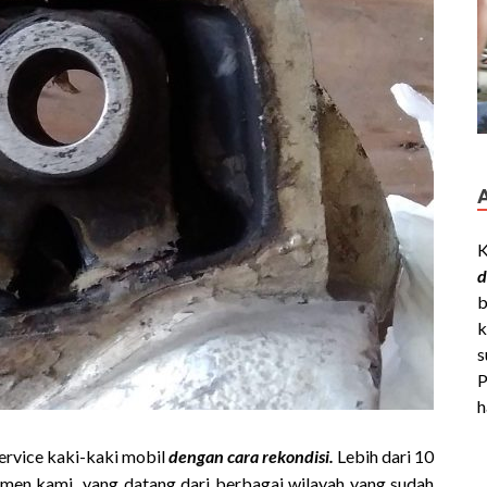
K
d
b
k
s
P
h
service kaki-kaki mobil
dengan cara rekondisi.
Lebih dari 10
sumen kami yang datang dari berbagai wilayah yang sudah