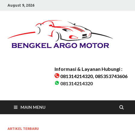
August 9, 2026
Be
Bengkel
Kaki-kaki
Ar
Mobil
Karawaci
Melayani
Mo
seluruh
Wilayah
Informasi & Layanan Hubungi :
Tangera
081314214320, 085353743606
&
081314214320
Sekitarn
MAIN MENU
ARTIKEL TERBARU