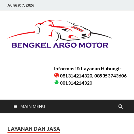
August 7, 2026
Be
Bengkel
Kaki-kaki
Ar
Mobil
Karawaci
Melayani
Mo
seluruh
Wilayah
Informasi & Layanan Hubungi :
Tangera
081314214320, 085353743606
&
081314214320
Sekitarn
MAIN MENU
LAYANAN DAN JASA