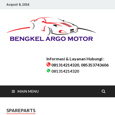
August 8, 2026
Be
Bengkel
Kaki-kaki
Ar
Mobil
Karawaci
Melayani
Mo
seluruh
Wilayah
Informasi & Layanan Hubungi :
Tangera
081314214320, 085353743606
&
081314214320
Sekitarn
MAIN MENU
SPAREPARTS