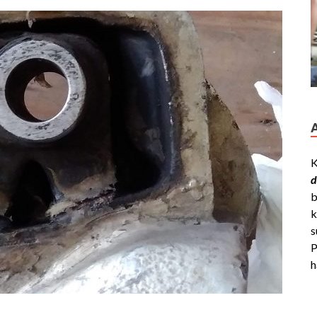
K
d
b
k
s
P
h