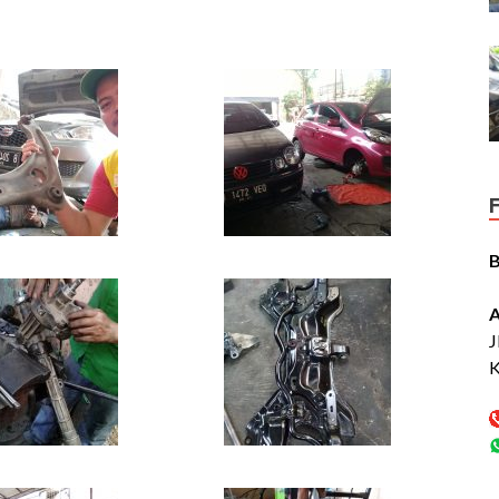
A
J
K