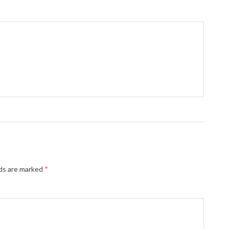
lds are marked
*