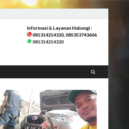
Informasi & Layanan Hubungi :
081314214320, 085353743606
rang & Sekitarnya
081314214320