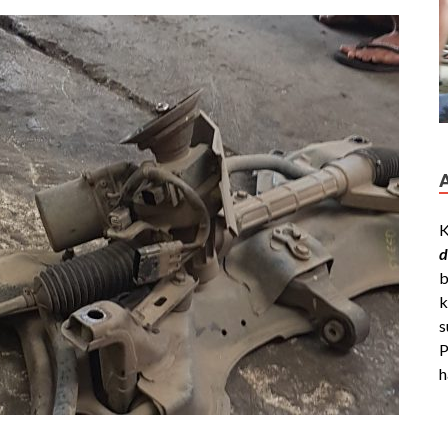
K
d
b
k
s
P
h