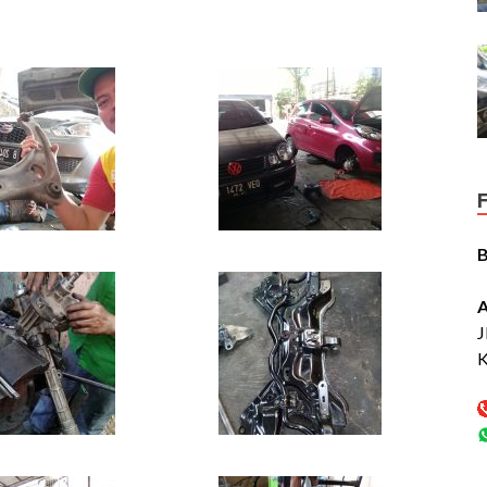
A
J
K