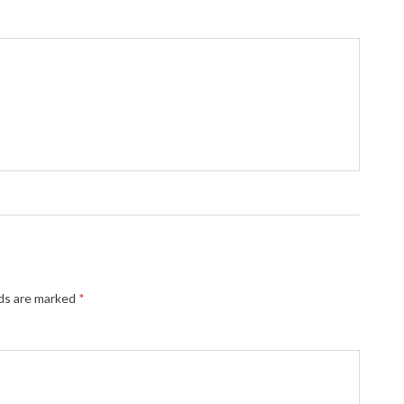
lds are marked
*