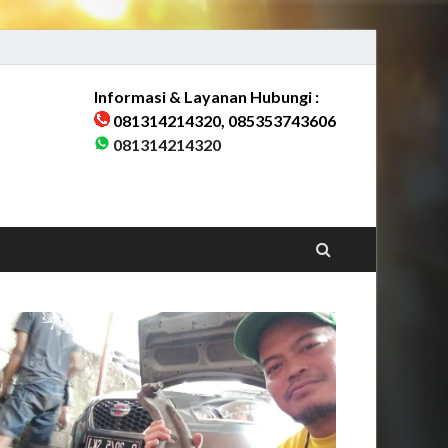
Informasi & Layanan Hubungi :
081314214320, 085353743606
rang & Sekitarnya
081314214320